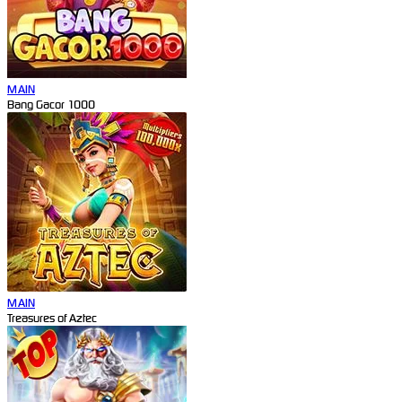
MAIN
Bang Gacor 1000
MAIN
Treasures of Aztec