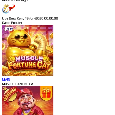
Nex4D Pools Night
Live Draw Kam, 18-Jun-2026 00.00.00
Game Populer
MAIN
MUSCLE FORTUNE CAT