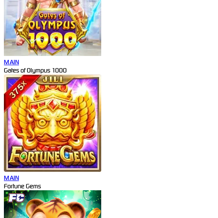
MAIN
Gates of Olympus 1000
MAIN
Fortune Gems