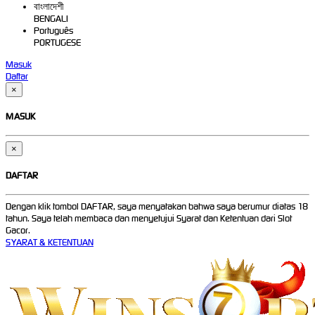
বাংলাদেশী
BENGALI
Português
PORTUGESE
Masuk
Daftar
×
MASUK
×
DAFTAR
Dengan klik tombol DAFTAR, saya menyatakan bahwa saya berumur diatas 18
tahun. Saya telah membaca dan menyetujui Syarat dan Ketentuan dari Slot
Gacor.
SYARAT & KETENTUAN