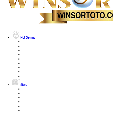
Hot Games
Slots