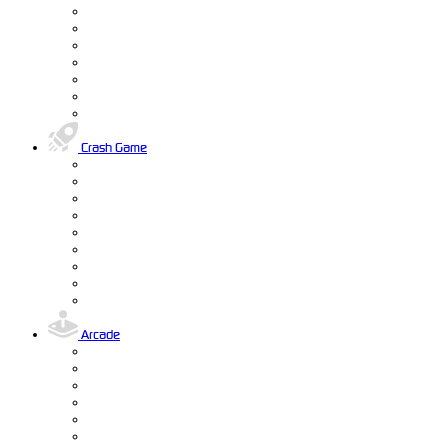
Crash Game
Arcade