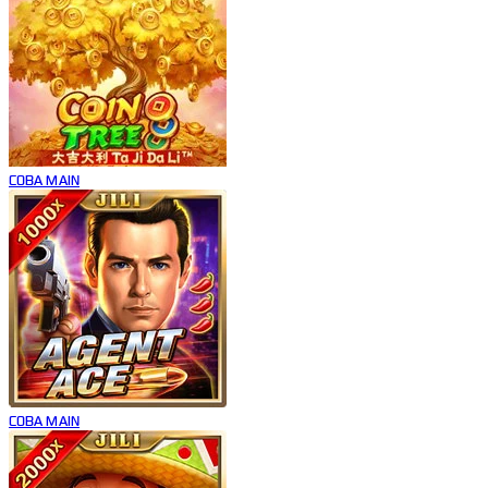
COBA
MAIN
COBA
MAIN