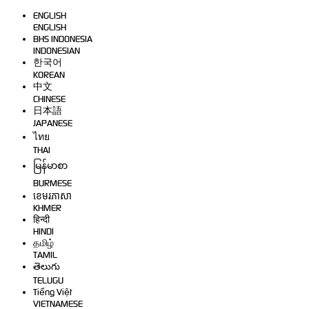
ENGLISH
ENGLISH
BHS INDONESIA
INDONESIAN
한국어
KOREAN
中文
CHINESE
日本語
JAPANESE
ไทย
THAI
မြန်မာစာ
BURMESE
ខេមរភាសា
KHMER
हिन्दी
HINDI
தமிழ்
TAMIL
తెలుగు
TELUGU
Tiếng Việt
VIETNAMESE