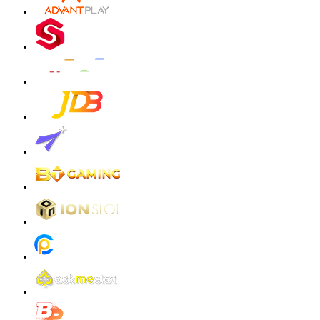
ja****5
IDR
1,880,300.00
Gates of Olympus Super Scatter
wi****a
IDR
1,828,500.00