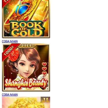
COBA
MAIN
COBA
MAIN