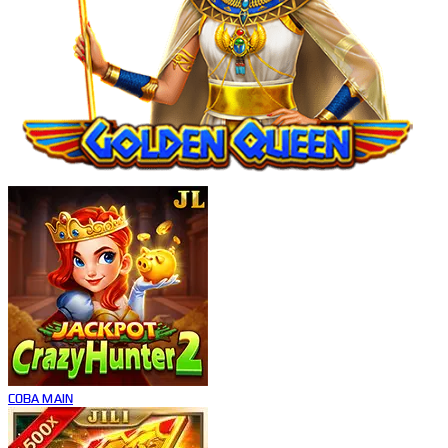
COBA
MAIN