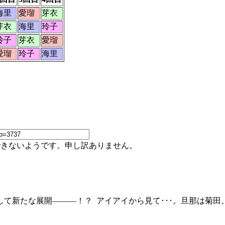
海里
愛瑠
芽衣
芽衣
海里
玲子
玲子
芽衣
愛瑠
愛瑠
玲子
海里
できないようです。申し訳ありません。
て新たな展開———！？ アイアイから見て･･･。旦那は菊