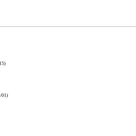
15)
/01)