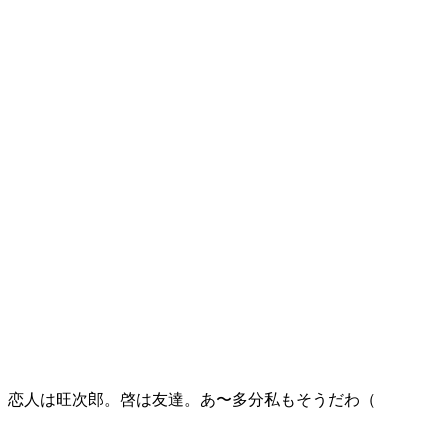
田。恋人は旺次郎。啓は友達。あ〜多分私もそうだわ（