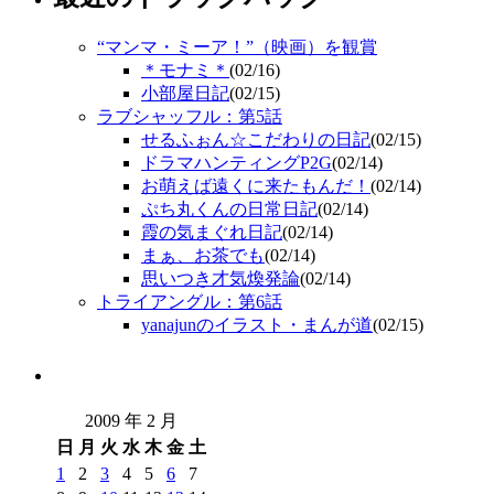
“マンマ・ミーア！”（映画）を観賞
＊モナミ＊
(02/16)
小部屋日記
(02/15)
ラブシャッフル：第5話
せるふぉん☆こだわりの日記
(02/15)
ドラマハンティングP2G
(02/14)
お萌えば遠くに来たもんだ！
(02/14)
ぷち丸くんの日常日記
(02/14)
霞の気まぐれ日記
(02/14)
まぁ、お茶でも
(02/14)
思いつき才気煥発論
(02/14)
トライアングル：第6話
yanajunのイラスト・まんが道
(02/15)
2009 年 2 月
日
月
火
水
木
金
土
1
2
3
4
5
6
7