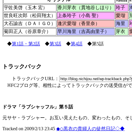
宇佐美啓（玉木 宏）
香川芽衣（貫地谷しほり）
玲子
世良旺次郎（松田翔太）
上条玲子（小島 聖）
愛瑠
大石諭吉（ＤＡＩＧＯ）
逢沢愛瑠（香里奈）
海里
菊田正人（谷原章介）
早川海里（吉高由里子）
芽衣
◆
第1話・第2話
◆
第3話
◆
第4話
◆第5話
トラックバック
トラックバックURL：
※FC2ブログ等、相性によってトラックバックの送受信が
ドラマ「ラブシャッフル」第５話
元サヤ・ラブシャー。お互い見えたもの、変わったもの、そし
Tracked on 2009/2/13 23:45
◆◇黒衣の貴婦人の徒然日記◇◆