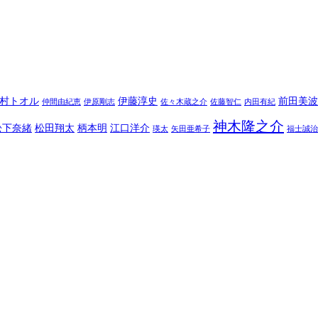
村トオル
伊藤淳史
前田美波
仲間由紀恵
伊原剛志
佐々木蔵之介
佐藤智仁
内田有紀
神木隆之介
松下奈緒
松田翔太
柄本明
江口洋介
瑛太
矢田亜希子
福士誠治