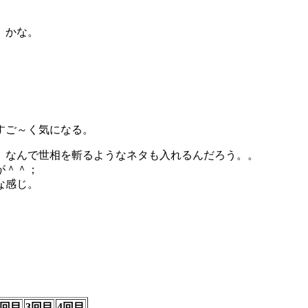
）かな。
すご～く気になる。
、なんで世相を斬るようなネタも入れるんだろう。。
が＾＾；
な感じ。
2回目
3回目
4回目