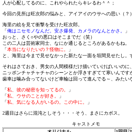
人が心配してるのに、これやられたらキレるわ＾＾；
今回の見所は旺次郎の悩みと、アイアイのウサへの思い（？
海里の絵を見て衝撃を受けた旺次郎。
「
俺はニセモノなんだ。安さ爆発、カメラのなんとかさ。
」
おっと、さく○やの悪口はそこまでだ（笑）
この二人は芸術家同士、なにか通じるところがあるかもね。
「
本当になりたいの？怪物に。
」
と、海里は今まで見せなかった新たな一面を垣間見せたし。
それはさておき、男女の人間模様だけ描いていけばいいのに
ニッポンチャチャチャのシーンとか浮きすぎてて寒いんです
歯車は噛み合ってないけど車輪は回って進んでる～、みたい
「
私、彼の秘密を知ってるの。
」
「
私、ウサのことが好き。
」
「
私、気になる人がいるの。この中に。
」
2週目はさらに混沌としそう・・・そう、まさにカボス。
キャストメモ
オリジナル
1回目