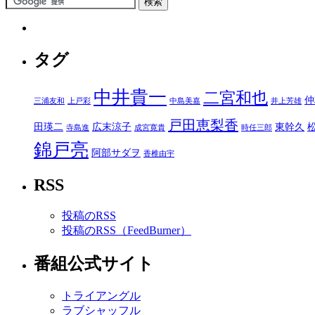
タグ
中井貴一
二宮和也
仲
三浦友和
上戸彩
中島美嘉
井上芳雄
戸田恵梨香
田瑛二
広末涼子
東幹久
寺島進
成宮寛貴
時任三郎
錦戸亮
阿部サダヲ
香椎由宇
RSS
投稿のRSS
投稿のRSS（FeedBurner）
番組公式サイト
トライアングル
ラブシャッフル