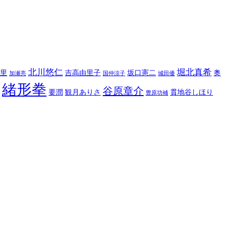
北川悠仁
堀北真希
里
吉高由里子
坂口憲二
奥
加瀬亮
国仲涼子
城田優
緒形拳
谷原章介
要潤
観月ありさ
貫地谷しほり
豊原功補