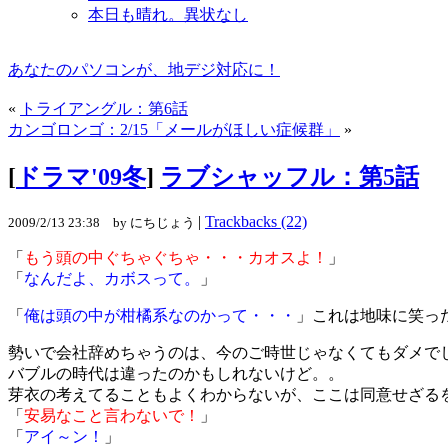
本日も晴れ。異状なし
あなたのパソコンが、地デジ対応に！
«
トライアングル：第6話
カンゴロンゴ：2/15「メールがほしい症候群」
»
[
ドラマ'09冬
]
ラブシャッフル：第5話
|
Trackbacks (22)
2009/2/13 23:38 by にちじょう
「
もう頭の中ぐちゃぐちゃ・・・カオスよ！
」
「
なんだよ、カボスって。
」
「
俺は頭の中が柑橘系なのかって・・・
」これは地味に笑っ
勢いで会社辞めちゃうのは、今のご時世じゃなくてもダメで
バブルの時代は違ったのかもしれないけど。。
芽衣の考えてることもよくわからないが、ここは同意せざる
「
安易なこと言わないで！
」
「
アイ～ン！
」